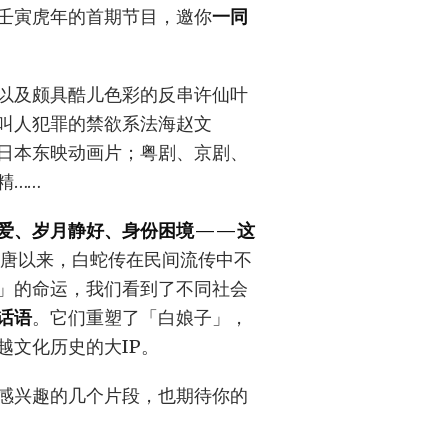
上壬寅虎年的首期节目，邀你
一同
以及颇具酷儿色彩的反串许仙叶
叫人犯罪的禁欲系法海赵文
日本东映动画片；粤剧、京剧、
精……
追爱、岁月静好、身份困境——这
唐以来，白蛇传在民间流传中不
」的命运，我们看到了不同社会
话语
。它们重塑了「白娘子」，
越文化历史的大IP。
感兴趣的几个片段，也期待你的