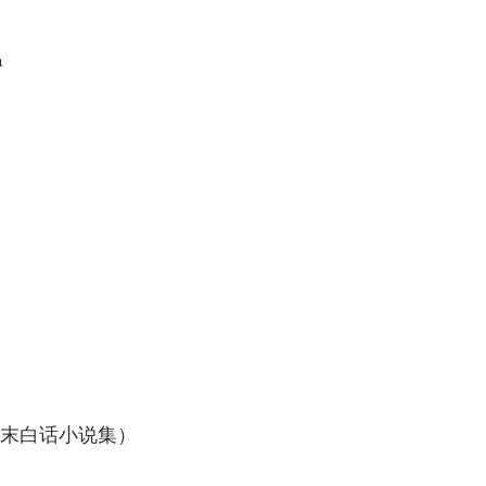
温
末白话小说集）