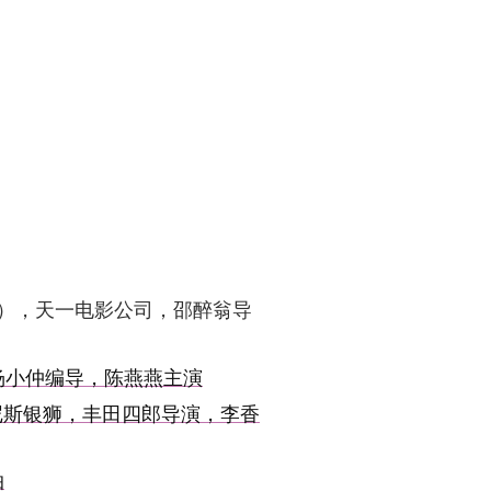
27），天一电影公司，邵醉翁导
，杨小仲编导，陈燕燕主演
尼斯银狮，丰田四郎导演，李香
拍