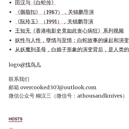
田汉与《白蛇传》
《胭脂扣》（1987），关锦鹏导演
《阮玲玉》（1991），关锦鹏导演
王知无《香港电影史竟如此丧心病狂》系列视频
妖性与人性，孽情与至情：白蛇故事的缘起和演变
从妖魔到圣母，白娘子形象的演变背后，是人类的
logo
@找鸟儿
联系我们
邮箱
overcooked307@outlook.com
微信公众号 糊汉三（微信号：athousandknives）
HOSTS