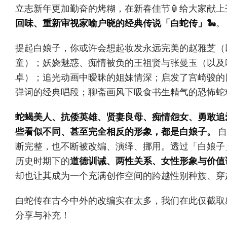
立志新年更加勤奋的烤糊，在新春佳节🏮给大家献
回味、重新审视家喻户晓的经典传说「白蛇传」🐍
。
提起白娘子，你或许会想起妆发永远完美的赵雅芝（
童）；妖娆魅惑、痴情被负的王祖贤与张曼玉（以及
卓）；追光动画中暧昧的姐妹情深；启发了宫崎骏的
弹词的经典唱段；聊斋画风下吸食书生精气的恐怖蛇
蛇蝎美人、抗倭英雄、贤妻良母、痴情怨女、勇敢
些看似不同、甚至完全相反的形象，都是白娘子。
自
断完整，也不断被改编、演绎、挪用。透过「白娘子
历史时期下的
道德训诫、两性关系、女性形象与价值
却也让其成为一个充满创作空间的跨越性别种族、穿
白蛇传在古今中外的改编实在太多，我们在此仅截取
分享与补充！