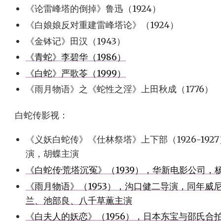
《论雷峰塔的倒掉》鲁迅（1924）
《白娘娘反对重建雷峰塔论》（1924）
《金钵记》田汉（1943）
《青蛇》李碧华（1986）
《白蛇》严歌苓（1999）
《雨月物语》之《蛇性之淫》上田秋成（1776）
白蛇传影视：
《义妖白蛇传》《仕林祭塔》上下部（1926-19
演，胡蝶主演
《白蛇传·荒塔沉冤》（1939），华新电影公司
《雨月物语》（1953），沟口健二导演，同年威
兰、池部良、八千草薫主演
《白夫人的妖恋》（1956），日本东宝与邵氏合