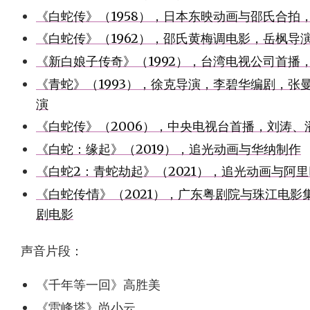
《白蛇传》（1958），日本东映动画与邵氏合拍
《白蛇传》（1962），邵氏黄梅调电影，岳枫导
《新白娘子传奇》（1992），台湾电视公司首播
《青蛇》（1993），徐克导演，李碧华编剧，张
演
《白蛇传》（2006），中央电视台首播，刘涛、
《白蛇：缘起》（2019），追光动画与华纳制作
《白蛇2：青蛇劫起》（2021），追光动画与阿
《白蛇传·情》（2021），广东粤剧院与珠江电
剧电影
声音片段：
《千年等一回》高胜美
《雷峰塔》尚小云