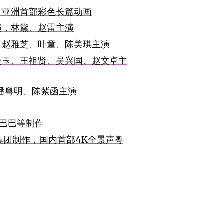
，亚洲首部彩色长篇动画
演，林黛、赵雷主演
，赵雅芝、叶童、陈美琪主演
曼玉、王祖贤、吴兴国、赵文卓主
潘粤明、陈紫函主演
里巴巴等制作
影集团制作，国内首部4K全景声粤