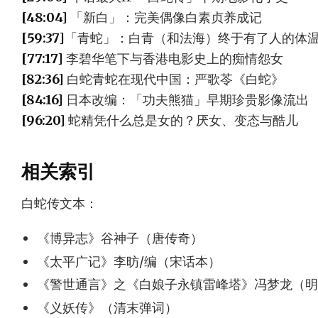
[48:04]
「新白」：完美偶像白素贞养成记
[59:37]
「青蛇」：白青（和法海）终于有了人的体
[77:17]
李碧华笔下与香港电影史上的痴情怨女
[82:36]
白蛇青蛇在现代中国：严歌苓《白蛇》
[84:16]
日本改编：「功夫熊猫」早期珍贵影像流出
[96:20]
蛇精凭什么总是女的？厌女、变态与酷儿
相关索引
白蛇传文本：
《博异志》谷神子（唐传奇）
《太平广记》李昉/编（宋话本）
《警世通言》之《白娘子永镇雷峰塔》冯梦龙（明
《义妖传》（清末弹词）