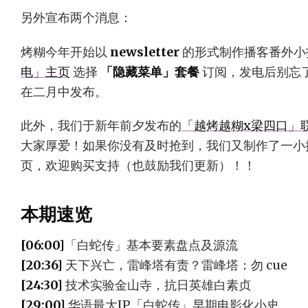
另外宣布两个消息：
烤糊今年开始以
newsletter
的形式制作播客番外小
电」主页
选择
「隐藏菜单」套餐
订阅，发电后别忘
在二月中发布。
此外，我们于新年前夕发布的
「越烤越糊x梁四口」
大家厚爱！如果你没有及时抢到，我们又制作了一小
页，欢迎购买支持（也鼓励我们更新）！！
本期速览
[06:00]
「白蛇传」基本要素盘点及源流
[20:36]
天下兴亡，雷峰塔有责？雷峰塔：勿 cue
[24:30]
技术实验金山寺，抗日英雄白素贞
[29:00]
华语最大IP「白蛇传」早期电影化小史